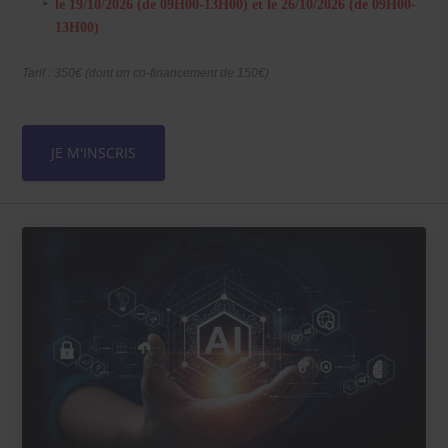
le 19/10/2026 (de 09H00-13H00) et le 26/10/2026 (de 09H00-
13H00)
Tarif : 350€ (dont un co-financement de 150€)
JE M'INSCRIS