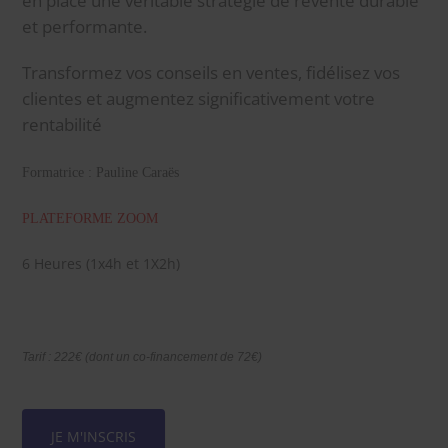
en place une véritable stratégie de revente durable
et performante.
Transformez vos conseils en ventes, fidélisez vos
clientes et augmentez significativement votre
rentabilité
Formatrice : Pauline Caraës
PLATEFORME ZOOM
6 Heures (1x4h et 1X2h)
Tarif : 222€ (dont un co-financement de 72€)
JE M'INSCRIS