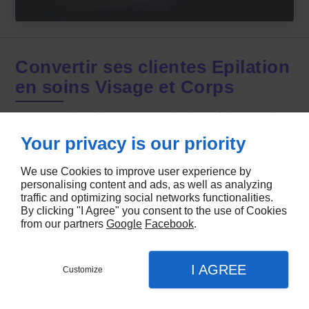
Convertir ses clientes Epilation
en soins Visage et Corps
Comprendre l'importance de l'expérience client
dans votre activité esthétique. Votre agenda est
Your privacy is our priority
rempli par beaucoup de rendez-vous épilations ?
Vous aimeriez convertir et fidéliser ces clientes en
We use Cookies to improve user experience by
personalising content and ads, as well as analyzing
soins Visage et Corps ?
traffic and optimizing social networks functionalities.
Découvrez des techniques simples et efficaces pour
By clicking "I Agree" you consent to the use of Cookies
transformer vos clientes « épilation" en adeptes des
from our partners
Google
Facebook
.
soins du visage et du corps.
I AGREE
Customize
Formatrice : Pauline Caraes
CONTACTEZ-NOUS
MENU
APPEL
PLAN
PLATEFORME ZOOM