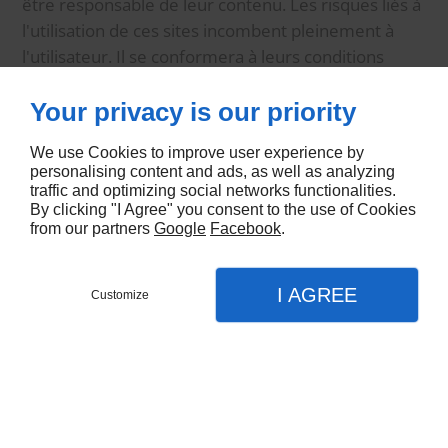
être responsable de leur contenu. Les risques liés à
l'utilisation de ces sites incombent pleinement à
l'utilisateur. Il se conformera à leurs conditions
d'utilisation.
Your privacy is our priority
Éditeur
We use Cookies to improve user experience by
CNAIB SPA FORMATION PRO
personalising content and ads, as well as analyzing
traffic and optimizing social networks functionalities.
RCS LA ROCHELLE : 39903999900061
By clicking "I Agree" you consent to the use of Cookies
Siège social : 194 Boulevard Emile Delmas, 17000
from our partners
Google
Facebook
.
LA ROCHELLE.
N° de téléphone : 09 70 35 87 60
I AGREE
Customize
N° de Fax :
CONTACTEZ-NOUS
MENU
APPEL
PLAN
Directeur de la publication
Accueil
CATHERINE RICUPERO
Cnaib SPA Formation Pro
Hébergement