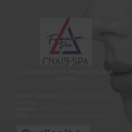
La formation est
l'essence de tout
succès !
Service Formation :
Les lundi-mardi-jeudi-
vendredi
Horaires :
9h - 12h & 13h - 16h
Mail :
contact@cnaibspaformationpro.fr