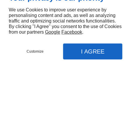
SERVICE FORMATION
We use Cookies to improve user experience by
personalising content and ads, as well as analyzing
Les lundi-mardi-jeudi-vendredi
traffic and optimizing social networks functionalities.
By clicking "I Agree" you consent to the use of Cookies
Horaires :
9h - 12h & 13h - 16h
from our partners
Google
Facebook
.
Mail :
contact@cnaibspaformationpro.fr
À PROPOS
I AGREE
Customize
Accueil
CONTACTEZ-NOUS
MENU
APPEL
PLAN
Contactez-nous
Mentions légales
Accueil
Plan du site
SUIVEZ-NOUS
Cnaib SPA Formation Pro
Actualités
Formateurs
Les mots de la présidente