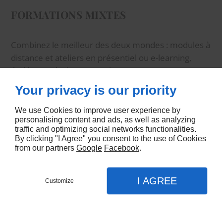
FORMATIONS MIXTES
Combinez le meilleur des deux mondes : modules à
distance et ateliers en présentiel ou e-learning,
étalés sur plusieurs semaines.
Your privacy is our priority
Parfait pour renforcer vos compétences tout en
conciliant emploi du temps et pratique, avec des
We use Cookies to improve user experience by
thèmes comme optimiser son planning ou
personalising content and ads, as well as analyzing
traffic and optimizing social networks functionalities.
accompagner les femmes.
By clicking "I Agree" you consent to the use of Cookies
from our partners
Google
Facebook
.
ACCÉDEZ À TOUTES LES DATES ET LIEUX PROPOSÉS.
I AGREE
Customize
CONTACTEZ-NOUS
MENU
APPEL
PLAN
Accueil