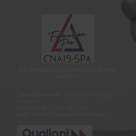
La formation est
l'essence de tout
succès !
Service Formation :
Les lundi-mardi-jeudi-
vendredi
Horaires :
9h - 12h & 13h - 16h
Mail :
contact@cnaibspaformationpro.fr